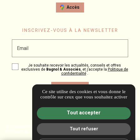
Accès
INSCRIVEZ-VOUS À LA NEWSLETTER
Email
Je souhaite recevoir les actualités, conseils et offres
exclusives de
Bagnol & Associés
, et j’accepte la
Politique de
confidentialité
.
Ce site utilise des cookies et vous donne le
contrôle sur ceux que vous souhaitez activer
Tout accepter
Informations complémentaires
Mentions légales
Tout refuser
Politique de confidentialité
Gestion des cookies