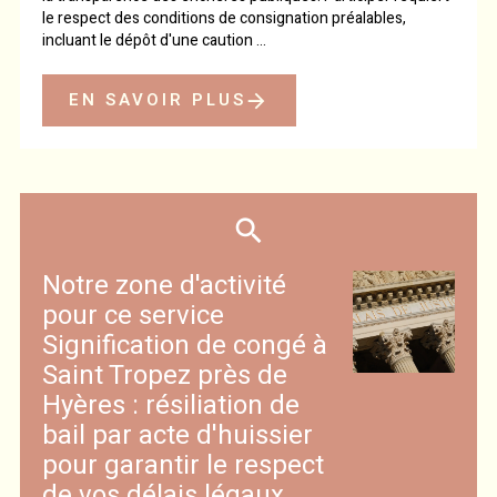
le respect des conditions de consignation préalables,
incluant le dépôt d'une caution ...
EN SAVOIR PLUS
Notre zone d'activité
pour ce service
Signification de congé à
Saint Tropez près de
Hyères : résiliation de
bail par acte d'huissier
pour garantir le respect
de vos délais légaux