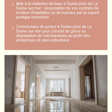
Aide à la rédaction de baux à Toulon près de La
Seyne sur mer : sécurisation de vos contrats de
location d'habitation ou de bureaux par un expert
juridique ministériel
Commissaire de justice à Toulon près de La
Seyne sur mer pour constat de grève ou
dégradation de marchandises au profit des
entreprises et sites industriels