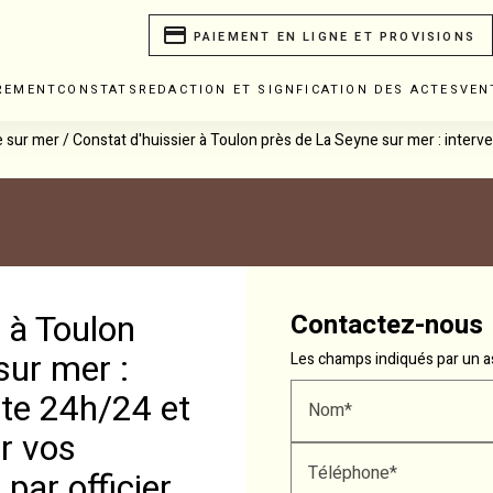
payment
PAIEMENT EN LIGNE ET PROVISIONS
REMENT
CONSTATS
REDACTION ET SIGNFICATION DES ACTES
VEN
ur mer / Constat d'huissier à Toulon près de La Seyne sur mer : interve
 à Toulon
Contactez-nous
sur mer :
Les champs indiqués par un as
nte 24h/24 et
Nom*
r vos
Téléphone*
par officier