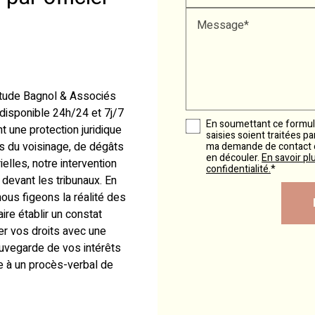
Message*
'étude Bagnol & Associés
disponible 24h/24 et 7j/7
En soumettant ce formula
t une protection juridique
saisies soient traitées p
es du voisinage, de dégâts
ma demande de contact et
en découler.
En savoir pl
lles, notre intervention
confidentialité.
*
devant les tribunaux. En
, nous figeons la réalité des
Faire établir un constat
er vos droits avec une
sauvegarde de vos intérêts
 à un procès-verbal de