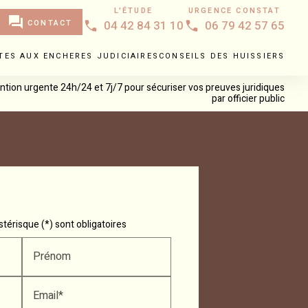
L'ÉTUDE
URGENCE CONSTAT
question_answer
CONTACT
04 42 84 31 10
06 79 42 57 65
TES AUX ENCHERES JUDICIAIRES
CONSEILS DES HUISSIERS
ntion urgente 24h/24 et 7j/7 pour sécuriser vos preuves juridiques
par officier public
térisque (*) sont obligatoires
Prénom
Email*